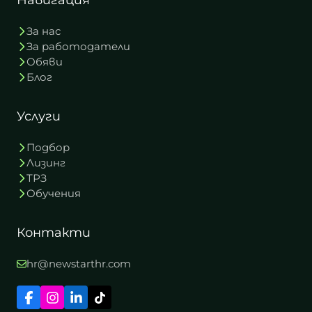
Навигация
За нас
За работодатели
Обяви
Блог
Услуги
Подбор
Лизинг
ТРЗ
Обучения
Контакти
hr@newstarthr.com