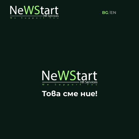
BG
/
EN
Това сме ние!