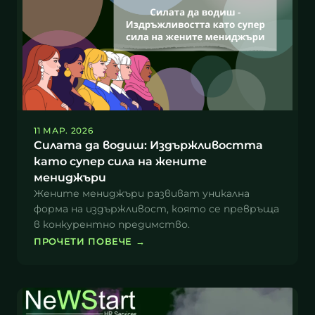
11 МАР. 2026
Силата да водиш: Издържливостта
като супер сила на жените
мениджъри
Жените мениджъри развиват уникална
форма на издържливост, която се превръща
в конкурентно предимство.
ПРОЧЕТИ ПОВЕЧЕ
→