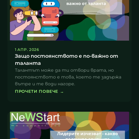
1 АПР. 2026
Защо постоянството е по-важно от
таланта
Талантът може да ти отвори врата, но
постоянството е това, което те задържа
вътре и те води нагоре.
ПРОЧЕТИ ПОВЕЧЕ
→