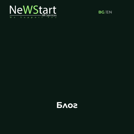
BG
/
EN
Блог