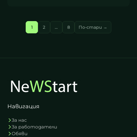
Разделяне на п
1
2
…
8
По-стари →
Навигация
За нас
За работодатели
Обяви