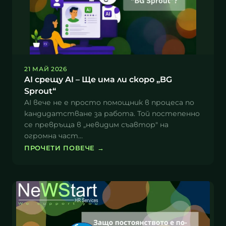
21 МАЙ 2026
AI срещу AI – Ще има ли скоро „BG
Sprout“
AI вече не е просто помощник в процеса по
кандидатстване за работа. Той постепенно
се превръща в „невидим съавтор" на
огромна част…
ПРОЧЕТИ ПОВЕЧЕ
→